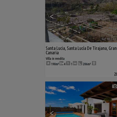
<
Ref. MLS-63
Santa Lucia
,
Santa Lucía De Tirajana
,
Gran
Canaria
Villa in vendita
198m²
4
1
206m²
2
<