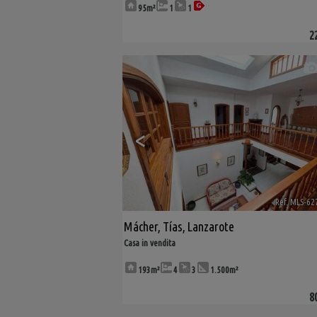
95m²
1
1
2
<
Ref. MLS-62
Mácher
,
Tías
,
Lanzarote
Casa in vendita
193m²
4
3
1.500m²
8