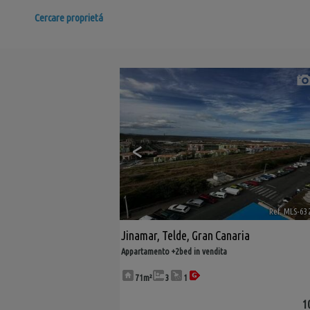
Cercare proprietá
<
Ref. MLS-63
Jinamar
,
Telde
,
Gran Canaria
Appartamento +2bed in vendita
71m²
3
1
1