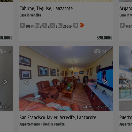
Tahiche
,
Teguise
,
Lanzarote
Argana
Casa in vendita
Casa in 
106m²
3
2
2
260m²
140
30.000€
390.000€
6
13
>
<
>
<
8677
🔗
Ref. MLS-627902
🔗
San Francisco Javier
,
Arrecife
,
Lanzarote
Puert
Appartamento +2bed in vendita
Appartam