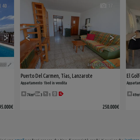
40
17
>
<
>
<
7327
🔗
Ref. MLS-627326
🔗
Puerto Del Carmen
,
Tías
,
Lanzarote
El Golf
Appartamento 1bed in vendita
Appartam
74m²
3
1
49m
95.000€
250.000€