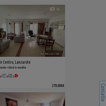
16
>
Ref. MLS-631104
🔗
fe Centro
,
Lanzarote
ento +2bed in vendita
m²
4
2
270.000€
Contatt
18