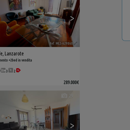
>
Ref. MLS-629860
🔗
fe
,
Lanzarote
ento +2bed in vendita
²
3
2
289.000€
29
>