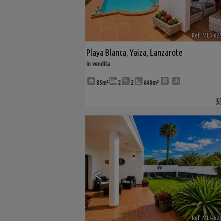
Ref. MLS-62
Playa Blanca
,
Yaiza
,
Lanzarote
in vendita
85m²
2
2
640m²
5
<
Ref. MLS-62