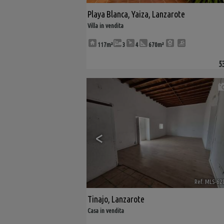
Playa Blanca
,
Yaiza
,
Lanzarote
Villa in vendita
117m²
3
4
670m²
5
<
Ref. MLS-62
Tinajo
,
Lanzarote
Casa in vendita