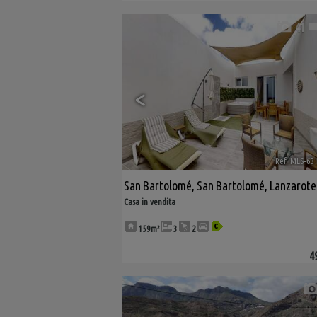
41
<
Ref. MLS-63
San Bartolomé
,
San Bartolomé
,
Lanzarote
Casa in vendita
159m²
3
2
4