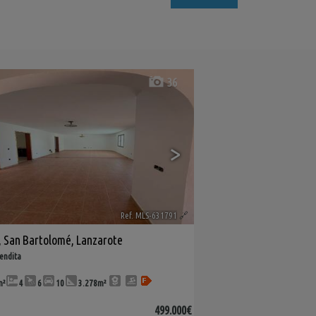
36
>
Ref. MLS-631791
🔗
,
San Bartolomé
,
Lanzarote
vendita
m²
4
6
10
3.278m²
499.000€