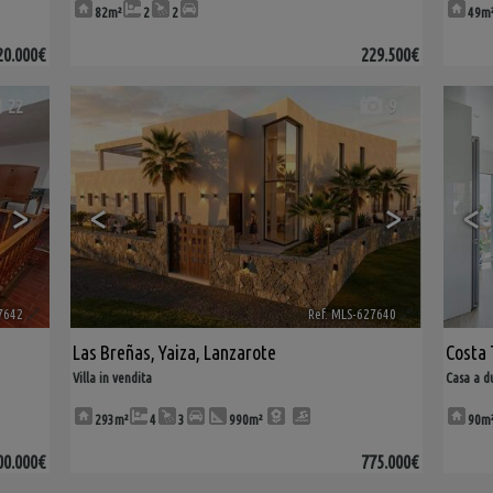
82m²
2
2
49m
20.000€
229.500€
22
9
>
<
>
<
7642
🔗
Ref. MLS-627640
🔗
Las Breñas
,
Yaiza
,
Lanzarote
Costa 
Villa in vendita
Casa a d
293m²
4
3
990m²
90m
00.000€
775.000€