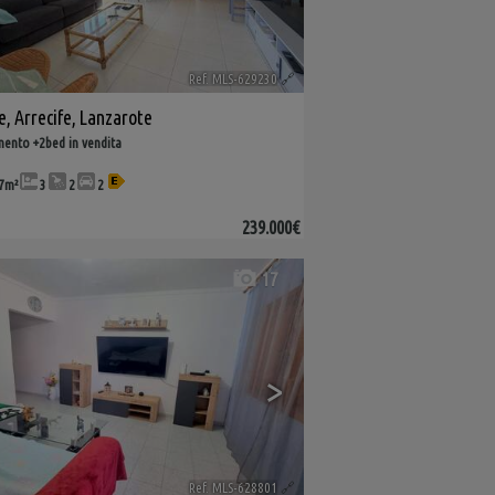
Ref. MLS-629230
🔗
e
,
Arrecife
,
Lanzarote
ento +2bed in vendita
7m²
3
2
2
239.000€
17
>
Ref. MLS-628801
🔗