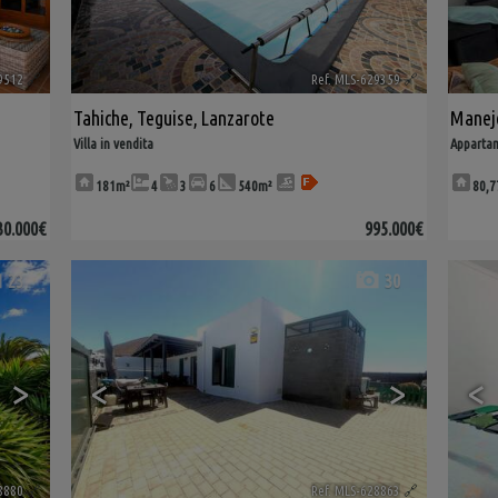
9512
🔗
Ref. MLS-629359
🔗
Tahiche
,
Teguise
,
Lanzarote
Manej
Villa in vendita
Appartam
181m²
4
3
6
540m²
80,7
30.000€
995.000€
23
30
>
<
>
<
8880
🔗
Ref. MLS-628863
🔗