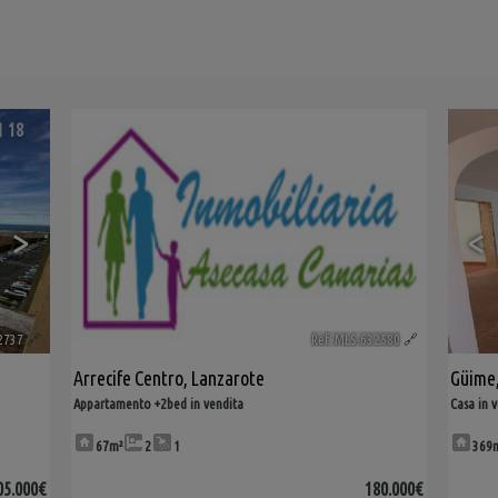
18
>
<
2737
🔗
Ref. MLS-632580
🔗
Arrecife Centro
,
Lanzarote
Güime
Appartamento +2bed in vendita
Casa in 
67m²
2
1
369
05.000€
180.000€