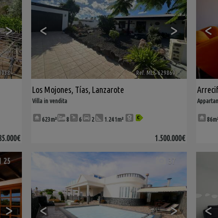
>
<
>
<
1038
🔗
Ref. MLS-629869
🔗
Los Mojones
,
Tías
,
Lanzarote
Arreci
Villa in vendita
Appartam
623m²
8
6
2
1.241m²
86m
85.000€
1.500.000€
25
37
>
<
>
<