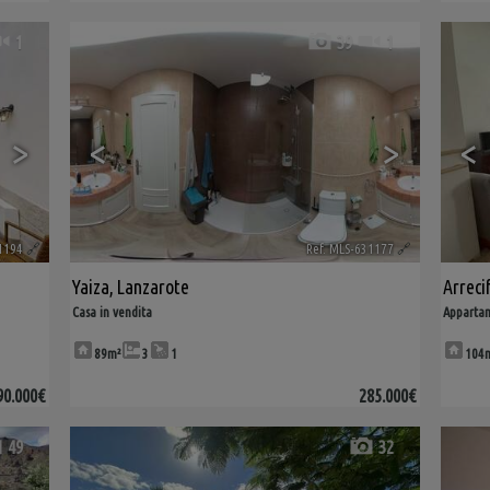
1
39
1
>
<
>
<
1194
🔗
Ref. MLS-631177
🔗
Yaiza
,
Lanzarote
Arreci
Casa in vendita
Appartam
89m²
3
1
104
90.000€
285.000€
49
32