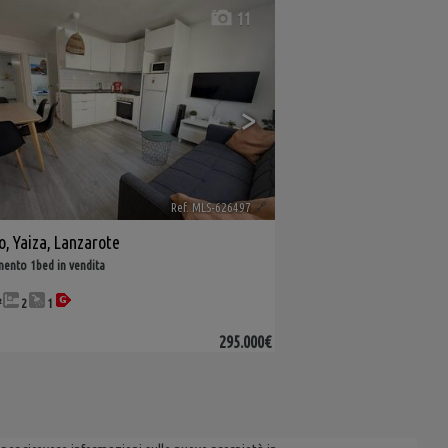
11
>
Ref. MLS-626497
🔗
o
,
Yaiza
,
Lanzarote
ento 1bed in vendita
²
2
1
295.000€