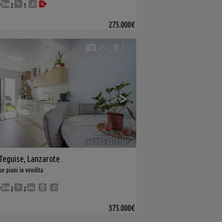
²
2
1
275.000€
45
1
>
Ref. MLS-627513
🔗
Teguise
,
Lanzarote
ue piani in vendita
²
2
2
375.000€