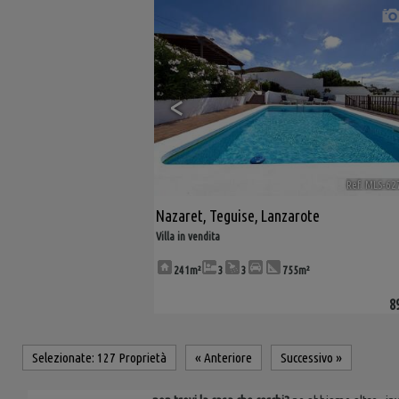
<
Ref. MLS-62
Nazaret
,
Teguise
,
Lanzarote
Villa in vendita
241m²
3
3
755m²
8
Selezionate:
127 Proprietà
«
Anteriore
Successivo
»