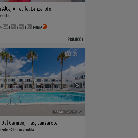
 Alta
,
Arrecife
,
Lanzarote
vendita
m²
4
2
1
140m²
280.000€
28
>
Ref. MLS-627650
🔗
o Del Carmen
,
Tías
,
Lanzarote
ento +2bed in vendita