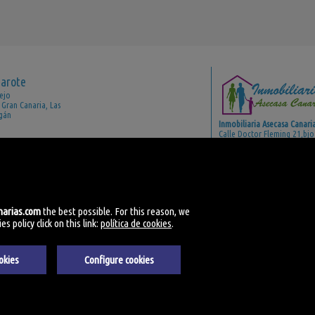
zarote
ejo
 Gran Canaria, Las
gán
Inmobiliaria Asecasa Canari
Calle Doctor Fleming 21,bj
35500 Arrecife, Lanzarote, 
Španělsko
(+34)928.805.314
(+34)630683696
narias.com
the best possible. For this reason, we
 policy click on this link:
política de cookies
.
okies
Configure cookies