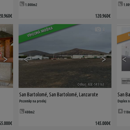
1.008m2
1.0
20.960€
120.960€
VÝHODNÁ NABÍDKA
R
16
8
>
<
>
<
3098
🔗
Odkaz. ASE-545163
🔗
San Bartolomé
,
San Bartolomé
,
Lanzarote
San B
Pozemky na prodej
Duplex n
400m2
110
65.000€
145.000€