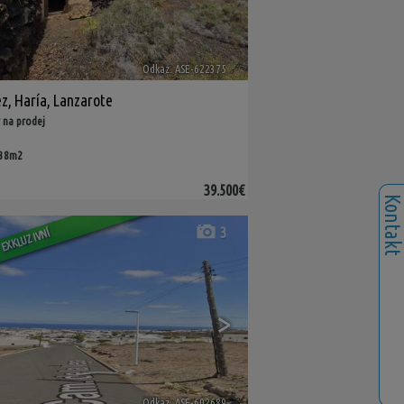
Odkaz. ASE-622375
🔗
ez
,
Haría
,
Lanzarote
 na prodej
238m2
39.500€
Kontak
3
EXKLUZIVNÍ
>
Odkaz. ASE-602689
🔗