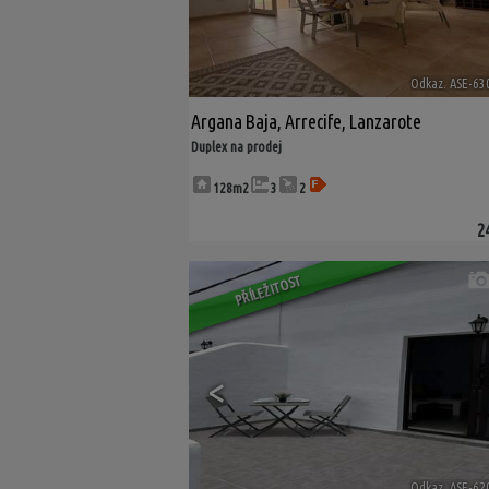
Odkaz. ASE-63
Argana Baja
,
Arrecife
,
Lanzarote
Duplex na prodej
128m2
3
2
2
PŘÍLEŽITOST
<
Odkaz. ASE-62