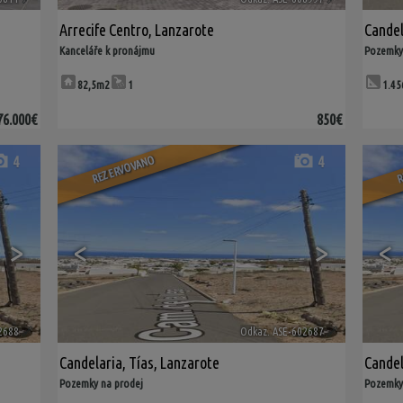
Arrecife Centro
,
Lanzarote
Candel
Kanceláře k pronájmu
Pozemky
82,5m2
1
1.4
76.000€
850€
REZERVOVANO
R
4
4
>
<
>
<
2688
🔗
Odkaz. ASE-602687
🔗
Candelaria
,
Tías
,
Lanzarote
Candel
Pozemky na prodej
Pozemky