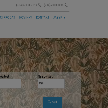
(+34)928.805.314
(+34)630683696
CI PRODAT
NOVINKY
KONTAKT
JAZYK
ovitost
Nemovitost