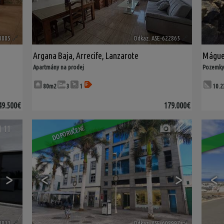
0885
🔗
Odkaz. ASE-622865
🔗
Argana Baja
,
Arrecife
,
Lanzarote
Mágu
Apartmány na prodej
Pozemky
80m2
3
1
10.
49.500€
179.000€
11
14
DOPORUČENÉ
>
<
>
<
0811
🔗
Odkaz. ASE-608997
🔗