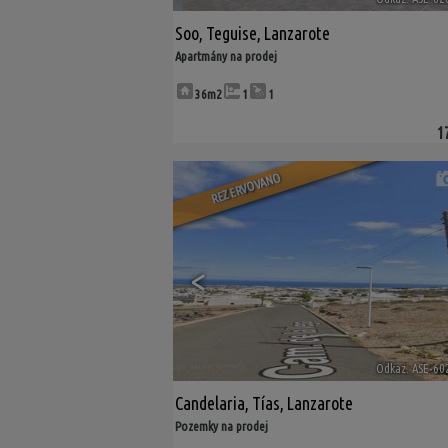
Soo
,
Teguise
,
Lanzarote
Apartmány na prodej
36m2
1
1
1
REZERVOVANO
<
Odkaz. ASE-60
Candelaria
,
Tías
,
Lanzarote
Pozemky na prodej