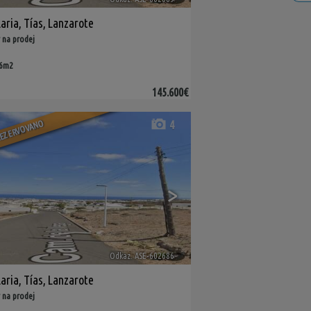
aria
,
Tías
,
Lanzarote
 na prodej
56m2
145.600€
EZERVOVANO
4
>
Odkaz. ASE-602686
🔗
aria
,
Tías
,
Lanzarote
 na prodej