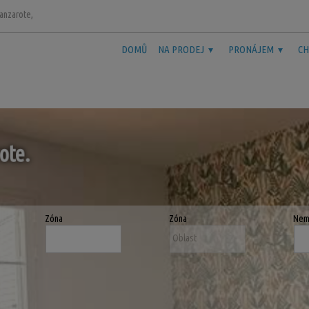
Lanzarote,
DOMŮ
NA PRODEJ
PRONÁJEM
CH
ote
.
Zóna
Zóna
Nem