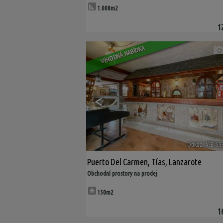
1.008m2
1
VÝHODNÁ NABÍDKA
<
Odkaz. ASE-55
Puerto Del Carmen
,
Tías
,
Lanzarote
Obchodní prostory na prodej
150m2
1