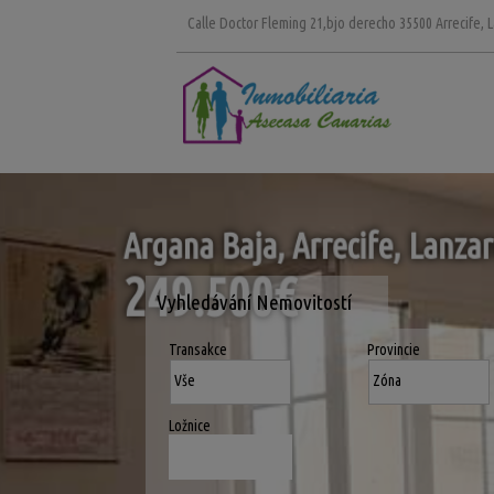
Calle Doctor Fleming 21,bjo derecho 35500 Arrecife, 
Argana Baja, Arrecife, Lanzar
249.500
€
Vyhledávání Nemovitostí
Transakce
Provincie
Ložnice