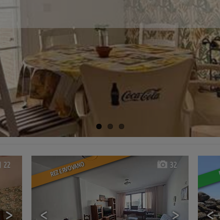
REZERVOVANO
22
32
>
<
>
<