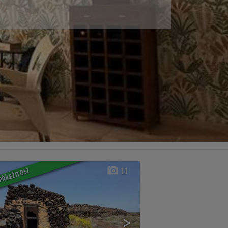
11
PŘÍLEŽITOST
>