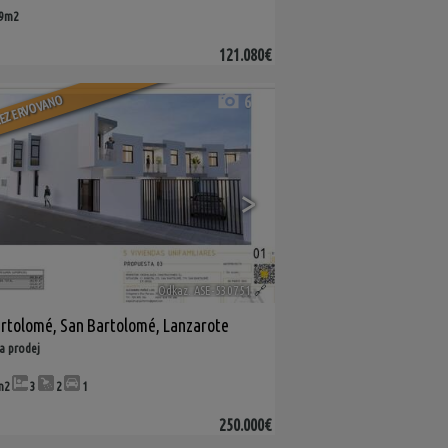
09m2
121.080€
EZERVOVANO
6
>
Odkaz. ASE-530751
🔗
artolomé
,
San Bartolomé
,
Lanzarote
a prodej
m2
3
2
1
250.000€