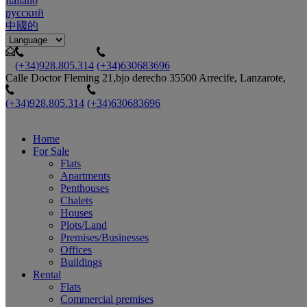
Italiano
русский
中國的
(+34)928.805.314
(+34)630683696
Calle Doctor Fleming 21,bjo derecho 35500 Arrecife, Lanzarote,
(+34)928.805.314
(+34)630683696
Home
For Sale
Flats
Apartments
Penthouses
Chalets
Houses
Plots/Land
Premises/Businesses
Offices
Buildings
Rental
Flats
Commercial premises