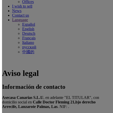
Offices
I wish to sell
News
Contact us
Language
Español
English
Deutsch
Français
Italiano
русский
中國的
Aviso legal
Información de contacto
Asecasa Canarias S.L.U
, en adelante "EL TITULAR", con
domicilio social en
Calle Doctor Fleming 21,bjo derecho
Arrecife, Lanzarote Palmas, Las
. NIF:
.