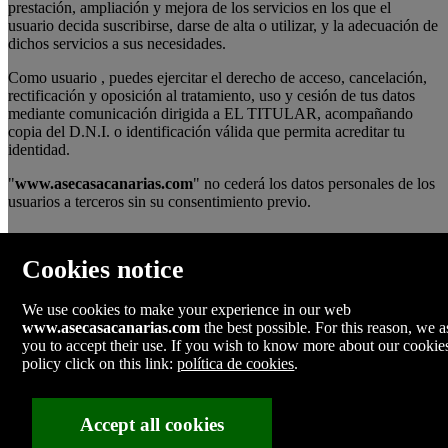
prestación, ampliación y mejora de los servicios en los que el
usuario decida suscribirse, darse de alta o utilizar, y la adecuación de
dichos servicios a sus necesidades.
Como usuario , puedes ejercitar el derecho de acceso, cancelación,
rectificación y oposición al tratamiento, uso y cesión de tus datos
mediante comunicación dirigida a EL TITULAR, acompañando
copia del D.N.I. o identificación válida que permita acreditar tu
identidad.
"
www.asecasacanarias.com
" no cederá los datos personales de los
usuarios a terceros sin su consentimiento previo.
Contact us
Cookies notice
We call you for free
We use cookies to make your experience in our web
www.asecasacanarias.com
the best possible. For this reason, we 
you to accept their use. If you wish to know more about our cookie
Call us:
policy click on this link:
política de cookies
.
(+34)928.805.314
(+34)630683696
Fill out the contact form
info@asecasacanarias.com
Accept all cookies
Privacy policy