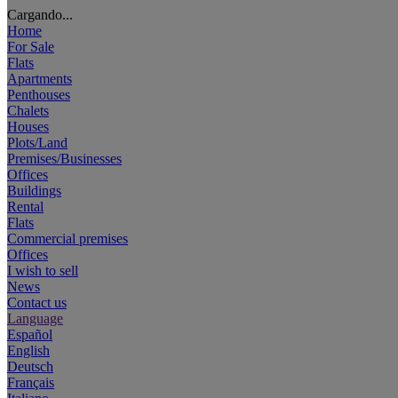
Cargando...
Home
For Sale
Flats
Apartments
Penthouses
Chalets
Houses
Plots/Land
Premises/Businesses
Offices
Buildings
Rental
Flats
Commercial premises
Offices
I wish to sell
News
Contact us
Language
Español
English
Deutsch
Français