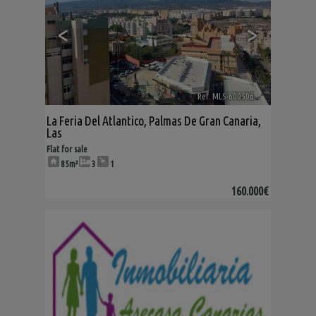
<
>
Ref. MLS-600506
🔗
La Feria Del Atlantico
,
Palmas De Gran Canaria,
Las
Flat for sale
85m²
3
1
160.000€