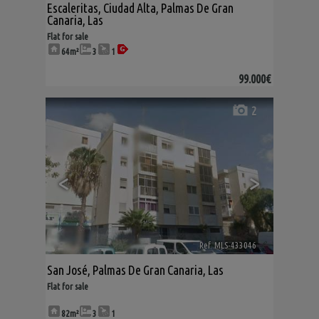
Escaleritas
,
Ciudad Alta
,
Palmas De Gran
Canaria, Las
Flat for sale
64m²
3
1
99.000€
2
<
>
Ref. MLS-433046
🔗
San José
,
Palmas De Gran Canaria, Las
Flat for sale
82m²
3
1