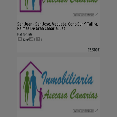
Ref. MLS-569685
🔗
San Juan - San José
,
Vegueta, Cono Sur Y Tafira
,
Palmas De Gran Canaria, Las
Flat for sale
82m²
3
1
92.500€
Ref. MLS-558933
🔗