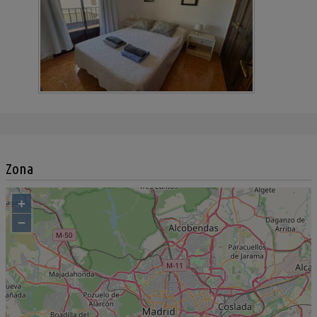
Zona
+
−