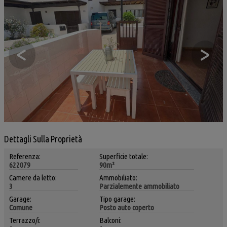
<
>
Dettagli Sulla Proprietà
Referenza:
Superficie totale:
622079
90m²
Camere da letto:
Ammobiliato:
3
Parzialemente ammobiliato
Garage:
Tipo garage:
Comune
Posto auto coperto
Terrazzo/i:
Balconi: