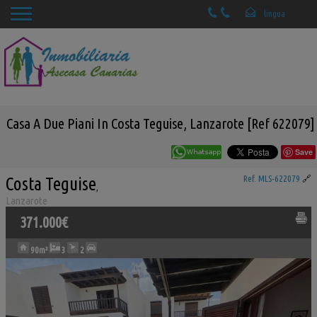
Casa A Due Piani In Costa Teguise, Lanzarote [Ref 622079]
Save
Costa Teguise
Ref. MLS-622079
🔗
,
Lanzarote
371.000€
90m²
3
2